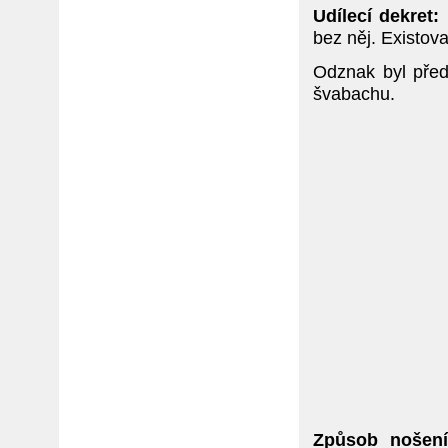
Udílecí dekret:
bez něj. Existov
Odznak byl pře
švabachu.
Způsob nošení