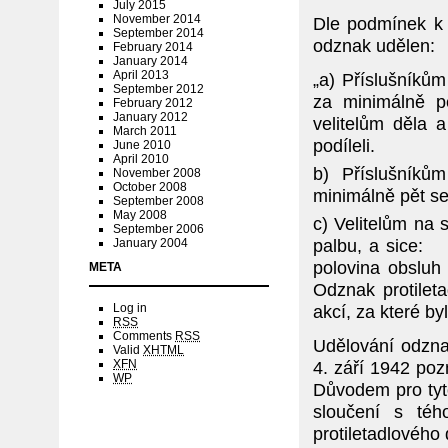
July 2015
November 2014
Dle podmínek k 
September 2014
odznak udělen:
February 2014
January 2014
April 2013
„a) Příslušníkům
September 2012
za minimálně pě
February 2012
January 2012
velitelům děla 
March 2011
podíleli.
June 2010
April 2010
b) Příslušníků
November 2008
October 2008
minimálně pět ses
September 2008
May 2008
c) Velitelům na s
September 2006
palbu, a sice
January 2004
polovina obsluh 
META
Odznak protileta
Log in
akcí, za které b
RSS
Comments
RSS
Udělování odzna
Valid
XHTML
XFN
4. září 1942 poz
WP
Důvodem pro tyt
sloučení s té
protiletadlového