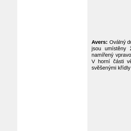
Avers:
Oválný du
jsou umístěny ž
namířený vpravo
V horní části 
svěšenými křídly