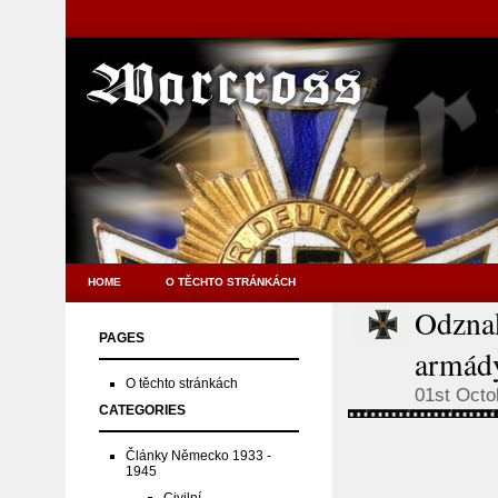
HOME
O TĚCHTO STRÁNKÁCH
Odznak
PAGES
armády
O těchto stránkách
01st Octo
CATEGORIES
Články Německo 1933 -
1945