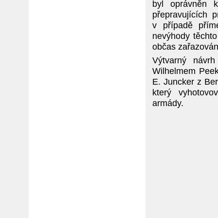
byl oprávněn 
přepravujících 
v případě přím
nevýhody těchto
občas zařazováni
Výtvarný návrh
Wilhelmem Peekh
E. Juncker z Ber
který vyhotovov
armády.