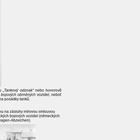
vu
„Tankový odznak“
nebo hovorově
bojových obrněných vozidel,
neboť
 na posádky tanků.
nku na zásluhy mírovou smlouvou
eckých bojových vozidel (německých
agen-Abzeichen
).