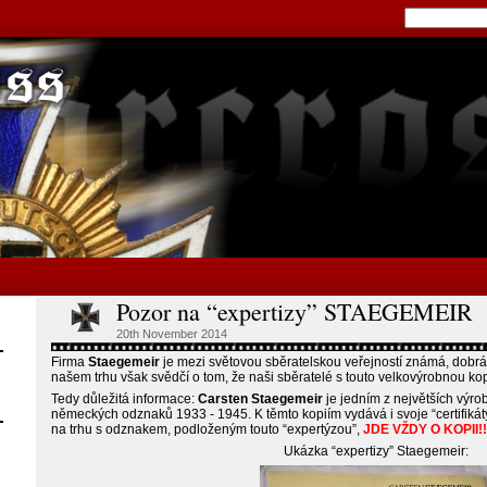
Pozor na “expertizy” STAEGEMEIR
20th November 2014
Firma
Staegemeir
je mezi světovou sběratelskou veřejností známá, dobrá 
našem trhu však svědčí o tom, že naši sběratelé s touto velkovýrobnou ko
Tedy důležitá informace:
Carsten Staegemeir
je jedním z největších výrob
německých odznaků 1933 - 1945. K těmto kopiím vydává i svoje “certifikát
na trhu s odznakem, podloženým touto “expertýzou”,
JDE VŽDY O KOPII!!
Ukázka “expertizy” Staegemeir: