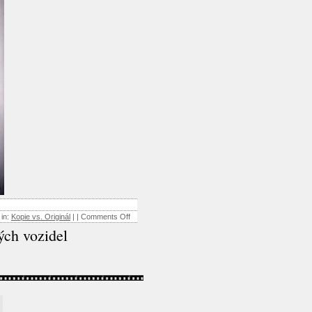
 in:
Kopie vs. Originál
| |
Comments Off
ch vozidel