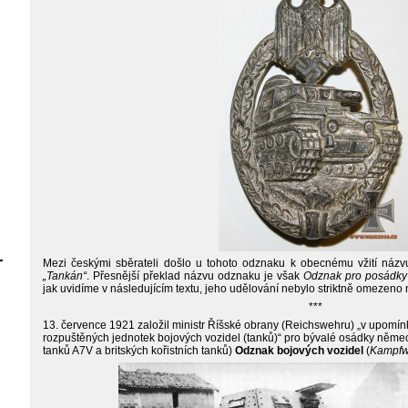
Mezi českými sběrateli došlo u tohoto odznaku k obecnému vžití náz
„Tankán“
. Přesnější překlad názvu odznaku je však
Odznak pro posádky 
jak uvidíme v následujícím textu, jeho udělování nebylo striktně omezeno
***
13. července 1921 založil ministr Říšské obrany (Reichswehru) „v upomí
rozpuštěných jednotek bojových vozidel (tanků)“ pro bývalé osádky něm
tanků A7V a britských kořistních tanků)
Odznak bojových vozidel
(
Kampfw