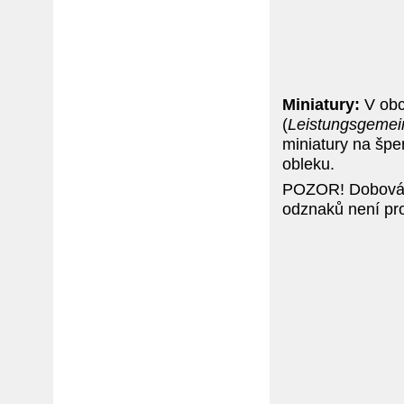
Miniatury:
V obc
(
Leistungsgemein
miniatury na špen
obleku.
POZOR! Dobová e
odznaků není pro