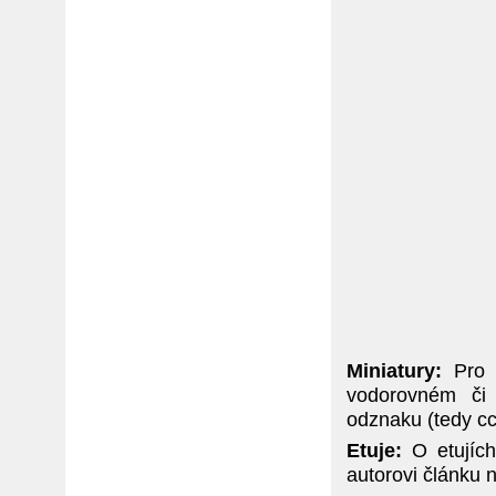
Miniatury:
Pro n
vodorovném či 
odznaku (tedy c
Etuje:
O etujíc
autorovi článku 