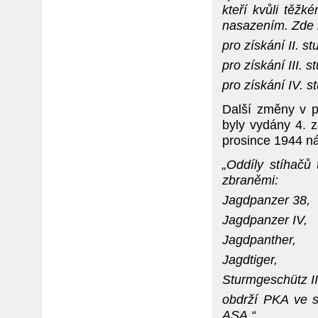
kteří kvůli těžk
nasazením. Zde 
pro získání II. 
pro získání III.
pro získání IV. 
Další změny v po
byly vydány 4. 
prosince 1944 ná
„Oddíly stíhačů 
zbraněmi:
Jagdpanzer 38,
Jagdpanzer IV,
Jagdpanther,
Jagdtiger,
Sturmgeschütz III
obdrží PKA ve st
ASA.“