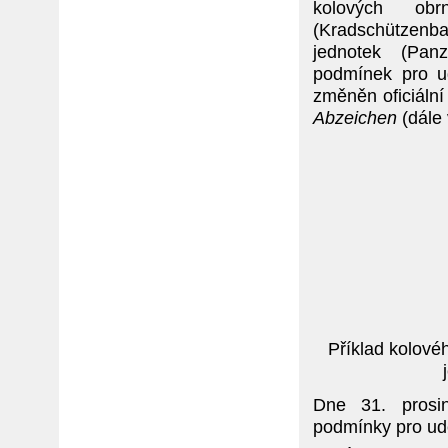
kolových ob
(Kradschützenb
jednotek (Panz
podmínek pro ud
změněn oficiáln
Abzeichen
(dále 
Příklad kolov
Dne 31. prosi
podmínky pro ud