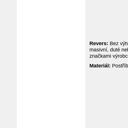
Revers:
Bez výtv
masivní, duté ne
značkami výrobc
Materiál:
Postříb