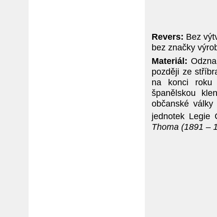
Revers:
Bez výt
bez značky výrob
Materiál:
Odznak
později ze stří
na konci roku
španělskou kle
občanské války 
jednotek Legie C
Thoma (1891 – 