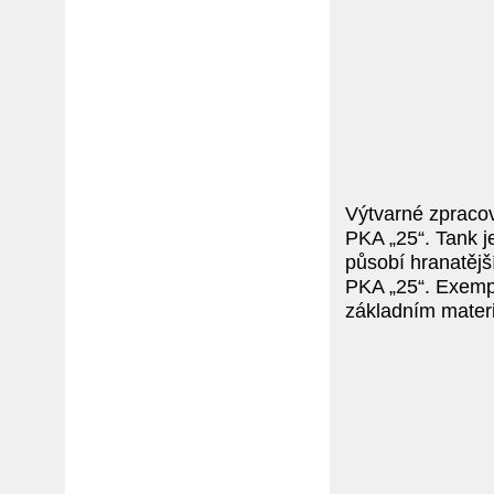
Výtvarné zpraco
PKA „25“. Tank j
působí hranatějš
PKA „25“. Exempl
základním mater