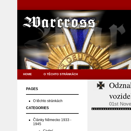
HOME
O TĚCHTO STRÁNKÁCH
Odzna
PAGES
vozide
O těchto stránkách
01st Nov
CATEGORIES
Články Německo 1933 -
1945