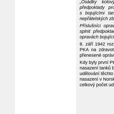
„Osádky kolov
předpoklady pr
s bojujícími t
nepřátelských zb
Příslušníci op
splnit předpokl
opravách bojující
8. září 1942 roz
PKA na zdravotn
přenesené oprávn
Kdy byly první P
nasazení tanků 
udělování těchto
nasazení v Norsk
celkový počet ud