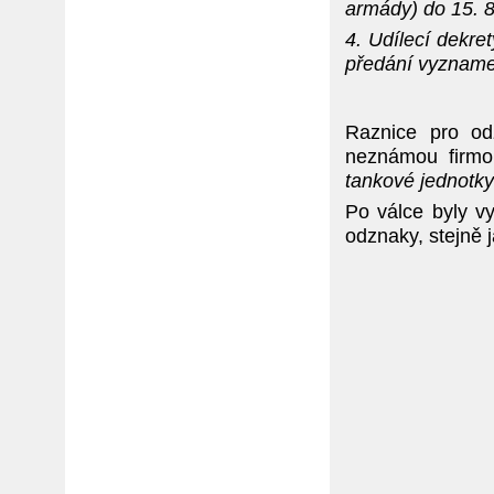
armády) do 15. 
4. Udílecí dekr
předání vyznam
Raznice pro od
neznámou firmo
tankové jednotk
Po válce byly vy
odznaky, stejně j