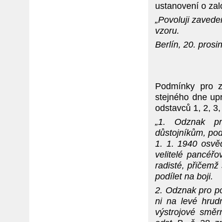
ustanovení o zal
„Povoluji zaved
vzoru.
Berlín, 20. pros
Podmínky pro z
stejného dne upr
odstavců 1, 2, 3,
„1. Odznak pr
důstojníkům, pod
1. 1. 1940 osvěd
velitelé pancéřov
radisté, přičemž
podílet na boji.
2. Odznak pro p
ni na levé hrud
výstrojové směr