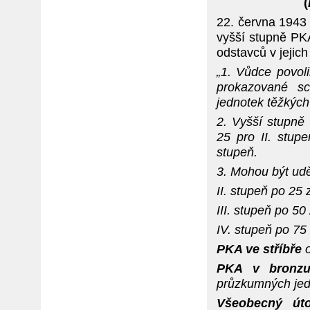
(
22. června 1943
vyšší stupně PKA
odstavců v jejic
„1. Vůdce povol
prokazované sc
jednotek těžkých
2. Vyšší stupně
25 pro II. stup
stupeň.
3. Mohou být udě
II. stupeň po 25
III. stupeň po 5
IV. stupeň po 75
PKA ve stříbře
o
PKA v bronz
průzkumných jed
Všeobecný út