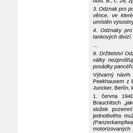
odst. B., č. 28, 
3. Odznak pro p
věnce, ve kter
umístěn výsostn
4. Odznaky pro 
tankových divizí.
…
9. Držitelství O
války nezprošťu
posádky pancéřov
Výtvarný návrh
Peekhausem z Be
Juncker, Berlín, 
1. června 1940
Brauchitsch „ja
složek pozemn
jednotlivého m
(Panzerkampfwa
motorizovaných 