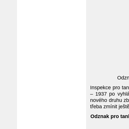
Odzn
Inspekce pro ta
– 1937 po vyhlá
nového druhu zb
třeba zmínit ješt
Odznak pro tan