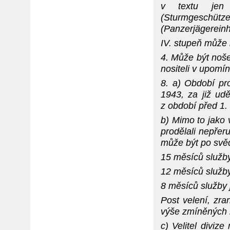
v textu je
(Sturmgeschütz
(Panzerjägereinh
IV. stupeň může 
4. Může být noše
nositeli v upomí
8. a) Období pr
1943, za již ud
z období před 1.
b) Mimo to jako 
prodělali nepřer
může být po svěd
15 měsíců služby
12 měsíců služby
8 měsíců služby 
Post velení, zra
výše zmíněných l
c) Velitel divi