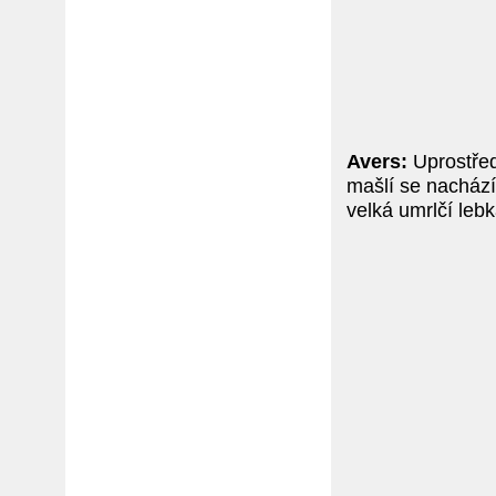
Avers:
Uprostřed
mašlí se nachází
velká umrlčí lebk