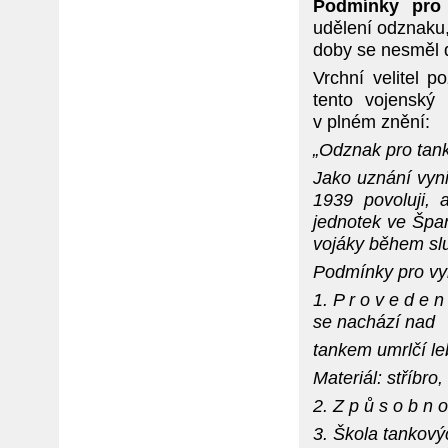
Podmínky pro 
udělení odznaku,
doby se nesměl d
Vrchní velitel 
tento vojenský
v plném znění:
„Odznak pro tan
Jako uznání vyn
1939 povoluji,
jednotek ve Špa
vojáky během slu
Podmínky pro vy
1. P r o v e d e
se nachází nad
tankem umrlčí le
Materiál: stříbro
2. Z p ů s o b
n o
3. Škola tankový