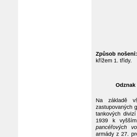
Způsob nošení
křížem 1. třídy.
Odznak 
Na základě vš
zastupovaných ge
tankových diviz
1939 k vyšší
pancéřových vo
armády z 27. pro