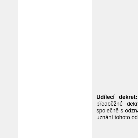
Udílecí dekret:
předběžné dek
společně s odzna
uznání tohoto odz