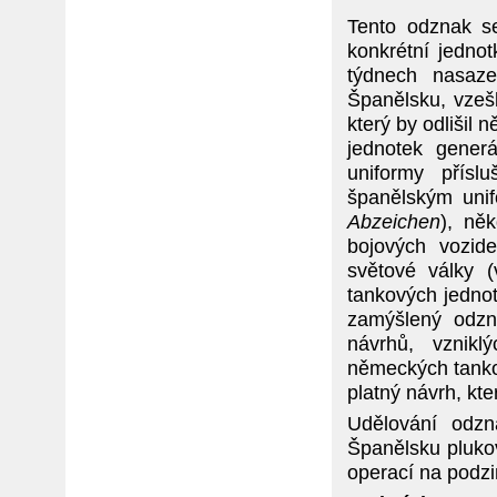
Tento odznak se
konkrétní jedno
týdnech nasaz
Španělsku, vzešl
který by odlišil
jednotek gener
uniformy přís
španělským unif
Abzeichen
), ně
bojových vozide
světové války 
tankových jednot
zamýšlený odz
návrhů, vzniklý
německých tanko
platný návrh, kte
Udělování odzn
Španělsku pluko
operací na podz