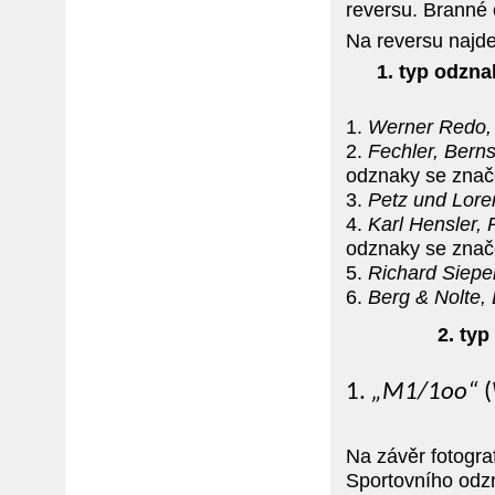
reversu. Branné 
Na reversu najde
1. typ odzna
1.
Werner Redo, 
2.
Fechler, Ber
odznaky se zna
3.
Petz und Lore
4.
Karl Hensler,
odznaky se zna
5.
Richard Siepe
6.
Berg & Nolte,
2. ty
1.
„M1/1oo“
(
Na závěr fotogr
Sportovního odz