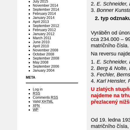
July 2015
2.
E. Schneider,
November 2014
3.
Bonner Kunsta
September 2014
February 2014
2. typ odznak
January 2014
April 2013
September 2012
February 2012
Vyráběn od února
January 2012
March 2011
cca 234.000 – 99
June 2010
matričního čísla.
April 2010
November 2008
Na reversu najde
October 2008
September 2008
1.
E. Schneider,
May 2008
September 2006
2.
Berg & Nolte,
January 2004
3.
Fechler, Bern
META
4.
Karl Hensler,
U zlatých stupň
Log in
RSS
najdeme na trhu
Comments
RSS
přezlacený nižš
Valid
XHTML
XFN
WP
Od 19. ledna 19
matričního čísla