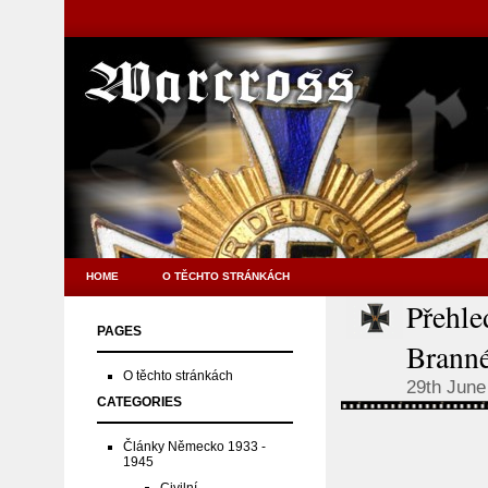
HOME
O TĚCHTO STRÁNKÁCH
Přehle
PAGES
Brann
O těchto stránkách
29th June
CATEGORIES
Články Německo 1933 -
1945