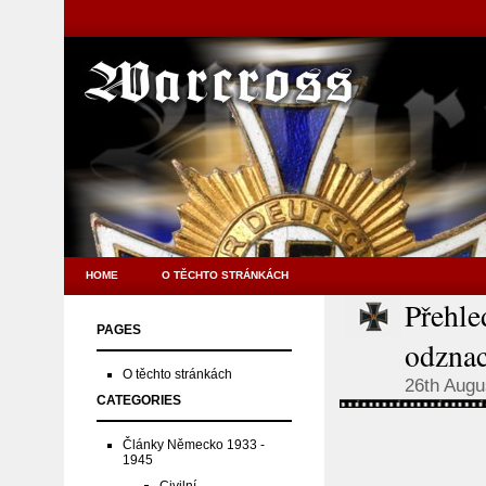
HOME
O TĚCHTO STRÁNKÁCH
Přehle
PAGES
odznac
O těchto stránkách
26th Augu
CATEGORIES
Články Německo 1933 -
1945