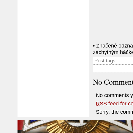
•
Značené odznaky
záchytným háčk
Post tags:
No Comment
No comments y
RSS
feed for c
Sorry, the comm