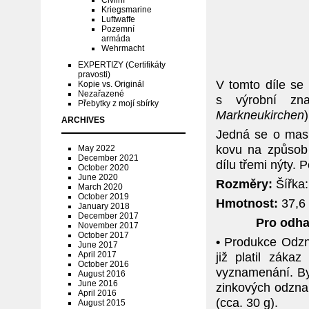
Civilní
Kriegsmarine
Luftwaffe
Pozemní
armáda
Wehrmacht
EXPERTIZY (Certifikáty
pravosti)
V tomto díle se
Kopie vs. Originál
Nezařazené
s výrobní zn
Přebytky z mojí sbírky
Markneukirchen
)
ARCHIVES
Jedná se o masi
kovu na způsob 
May 2022
December 2021
dílu třemi nýty.
October 2020
June 2020
Rozměry:
Šířka
March 2020
October 2019
Hmotnost:
37,6
January 2018
December 2017
Pro odha
November 2017
October 2017
•
Produkce Odzna
June 2017
April 2017
již platil záka
October 2016
vyznamenání. By
August 2016
June 2016
zinkových odzna
April 2016
(cca. 30 g).
August 2015