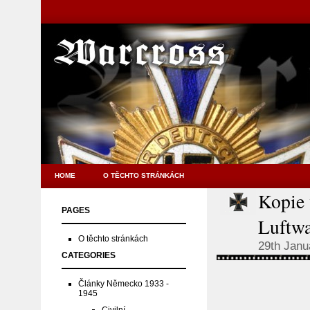
HOME
O TĚCHTO STRÁNKÁCH
Kopie 
PAGES
Luftwa
O těchto stránkách
29th Janu
CATEGORIES
Články Německo 1933 -
1945