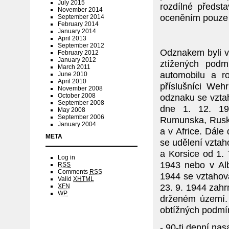
July 2015
rozdílné předst
November 2014
oceněním pouze
September 2014
February 2014
January 2014
April 2013
September 2012
Odznakem byli vy
February 2012
January 2012
ztížených podm
March 2011
automobilu a r
June 2010
April 2010
příslušníci Weh
November 2008
October 2008
odznaku se vzta
September 2008
dne 1. 12. 19
May 2008
September 2006
Rumunska, Ruska
January 2004
a v Africe. Dále
META
se udělení vztaho
a Korsice od 1. 
Log in
1943 nebo v Alb
RSS
Comments
RSS
1944 se vztahova
Valid
XHTML
23. 9. 1944 zah
XFN
WP
drženém území. 
obtížných podmí
- 90-ti denní na