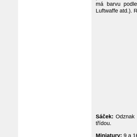
má barvu podle
Luftwaffe atd.).
Sáček:
Odznak b
třídou.
Miniatury:
9 a 1