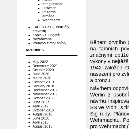
Civilní
Kriegsmarine
Luftwaffe
Pozemní
armáda
Wehrmacht
EXPERTIZY (Certifikáty
pravosti)
Kopie vs. Originál
Nezařazené
Během prvního po
Přebytky z mojí sbírky
na tamních pov
ARCHIVES
značnými obtíže
výkony v nejtěžš
May 2022
December 2021
1942 založen O
October 2020
nasazení pro zvlá
June 2020
March 2020
a bronzu.
October 2019
January 2018
Návrhem odpovíd
December 2017
Werlin z osobn
November 2017
October 2017
návrhu inspirova
June 2017
April 2017
SS ve Vídni, s t
October 2016
Sig runy. Pláno
August 2016
June 2016
Wehrmachtu. Po 
April 2016
pro Wehrmacht (
August 2015