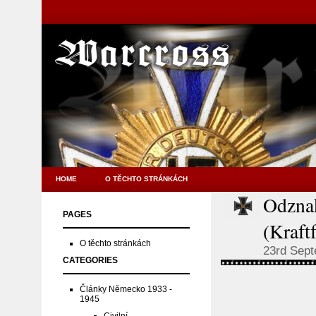
HOME
O TĚCHTO STRÁNKÁCH
Odznak
PAGES
(Kraft
O těchto stránkách
23rd Sep
CATEGORIES
Články Německo 1933 -
1945