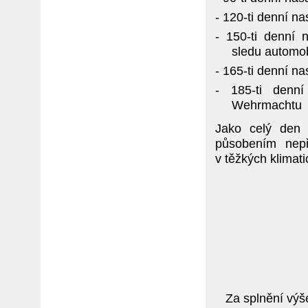
- 120-ti denní n
- 150-ti denní 
sledu automob
- 165-ti denní n
- 185-ti denní
Wehrmachtu
Jako celý den 
působením nepř
v těžkých klimat
Za splnění vý