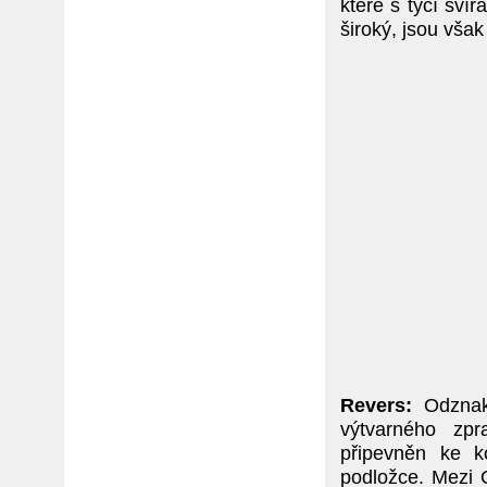
které s tyčí sv
široký, jsou vša
Revers:
Odznak 
výtvarného zp
připevněn ke k
podložce. Mezi 