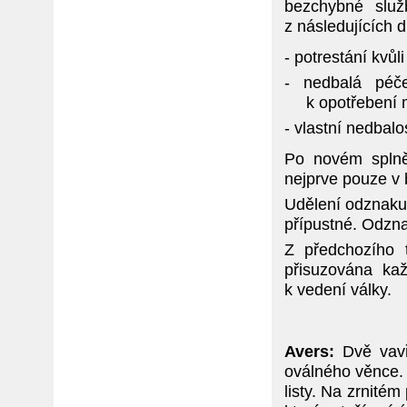
bezchybné slu
z následujících 
- potrestání kvůl
- nedbalá péče
k opotřebení 
- vlastní nedbal
Po novém splně
nejprve pouze v 
Udělení odznaku
přípustné. Odzn
Z předchozího 
přisuzována ka
k vedení války.
Avers:
Dvě vavř
oválného věnce. V
listy. Na zrnité