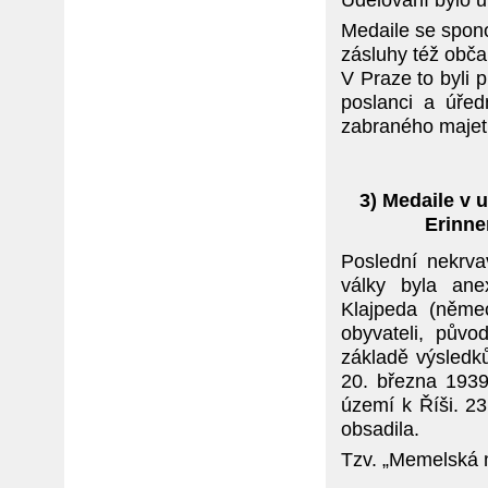
Medaile se spon
zásluhy též obč
V Praze to byli 
poslanci a úřed
zabraného majetk
3) Medaile v 
Erinne
Poslední nekrva
války byla ane
Klajpeda (něm
obyvateli, pův
základě výsledků
20. března 1939 
území k Říši. 2
obsadila.
Tzv. „Memelská m