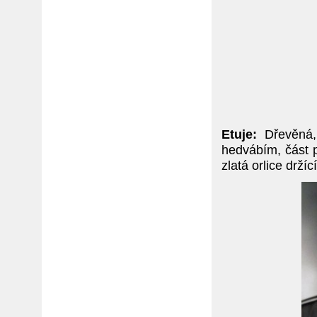
Etuje:
Dřevěná,
hedvábím, část 
zlatá orlice drží