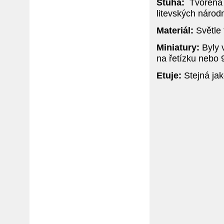
Stuha:
Tvořena 
litevských národ
Materiál:
Světle 
Miniatury:
Byly v
na řetízku nebo
Etuje:
Stejná jak