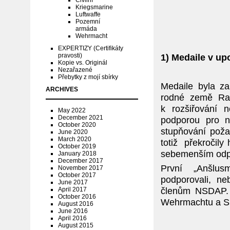
Civilní
Kriegsmarine
Luftwaffe
Pozemní
armáda
Wehrmacht
EXPERTIZY (Certifikáty
pravosti)
1) Medaile v up
Kopie vs. Originál
Nezařazené
Přebytky z mojí sbírky
Medaile byla zal
ARCHIVES
rodné země Rak
k rozšiřování n
May 2022
December 2021
podporou pro n
October 2020
stupňování pož
June 2020
March 2020
totiž překročily
October 2019
sebemenším od
January 2018
December 2017
První „Anšlus
November 2017
October 2017
podporovali, ne
June 2017
členům NSDAP. O
April 2017
October 2016
Wehrmachtu a SS,
August 2016
June 2016
April 2016
August 2015