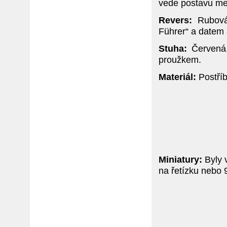
vede postavu men
Revers:
Rubová 
Führer“ a datem 
Stuha:
Červená,
proužkem.
Materiál:
Postříb
Miniatury:
Byly v
na řetízku nebo