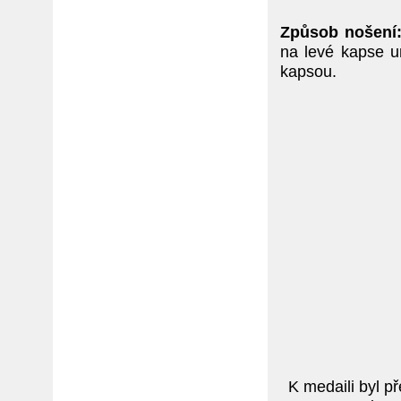
Způsob nošení
na levé kapse un
kapsou.
K medaili byl p