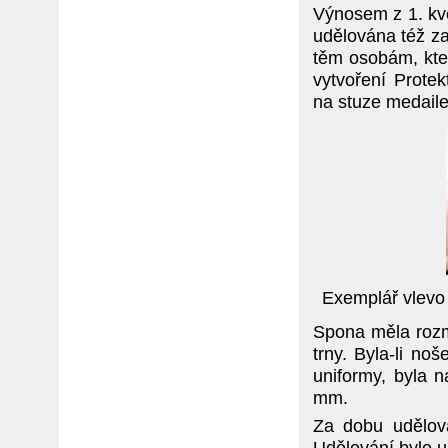
Výnosem z 1. kvě
udělována též za
těm osobám, kter
vytvoření Prote
na stuze medaile
Exemplář vlevo 
Spona měla roz
trny. Byla-li n
uniformy, byla 
mm.
Za dobu udělov
Udělování bylo 