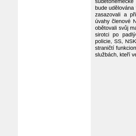
sudetoněmecké b
bude udělována 
zasazovali a př
úvahy členové N
obětovali svůj ma
sirotci po padl
policie, SS, NSK
straničtí funkcio
službách, kteří v