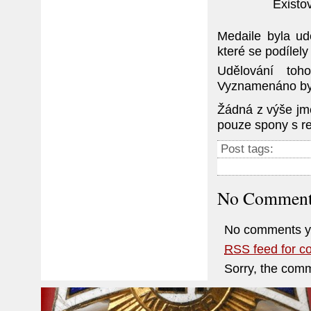
Existo
Medaile byla ud
které se podílel
Udělování toh
Vyznamenáno byl
Žádná z výše jm
pouze spony s re
Post tags:
No Comment
No comments y
RSS
feed for c
Sorry, the comm