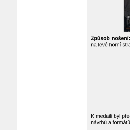
Způsob nošení
na levé horní str
K medaili byl př
návrhů a formátů