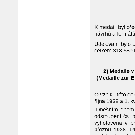
K medaili byl př
návrhů a formátů
Udělování bylo 
celkem 318.689 
2) Medaile 
(Medaille zur 
O vzniku této de
října 1938 a 1. 
„Dnešním dnem b
odstoupení čs. 
vyhotovena v br
březnu 1938. R