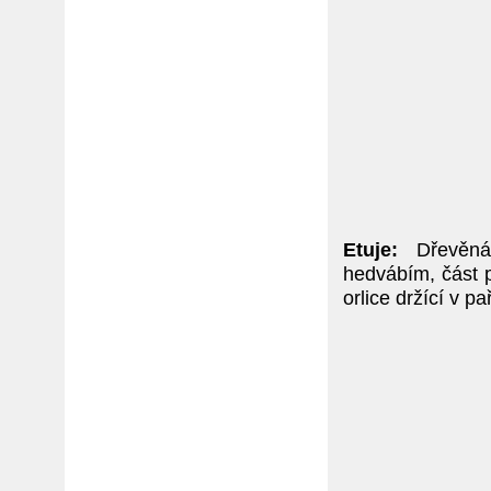
Etuje:
Dřevěná
hedvábím, část 
orlice držící v p