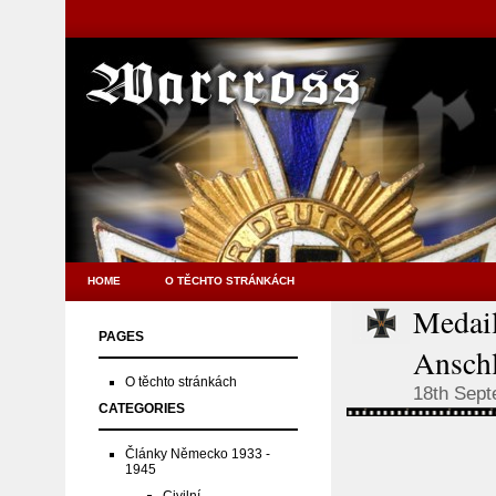
HOME
O TĚCHTO STRÁNKÁCH
Medail
PAGES
Anschl
O těchto stránkách
18th Sep
CATEGORIES
Články Německo 1933 -
1945