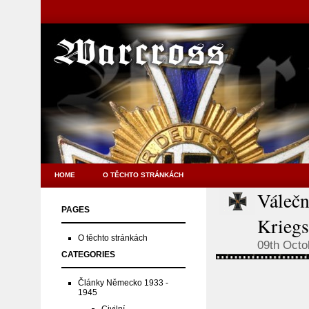
HOME
O TĚCHTO STRÁNKÁCH
Válečn
PAGES
Kriegs
O těchto stránkách
09th Octo
CATEGORIES
Články Německo 1933 -
1945