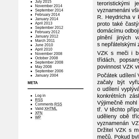
July 2015
teroristickými
November 2014
vyznamenáni všich
September 2014
February 2014
R. Heydricha v 
January 2014
proto také čast
April 2013
September 2012
domácímu odboji.
February 2012
January 2012
plnění jiných 
March 2011
s nepřátelskými 
June 2010
April 2010
VZK s meči i b
November 2008
October 2008
třídách, popsa
September 2008
povinnost VZK vr
May 2008
September 2006
Počátek udílení 
January 2004
začaly být vyř
META
o udílení vyplýv
konkrétních zás
Log in
RSS
Výjimečně mohl b
Comments
RSS
tř. V těchto pří
Valid
XHTML
XFN
uděleny obě tř
WP
vyznamenán VZK
Držitel VZK s 
mečů. Pokud byl