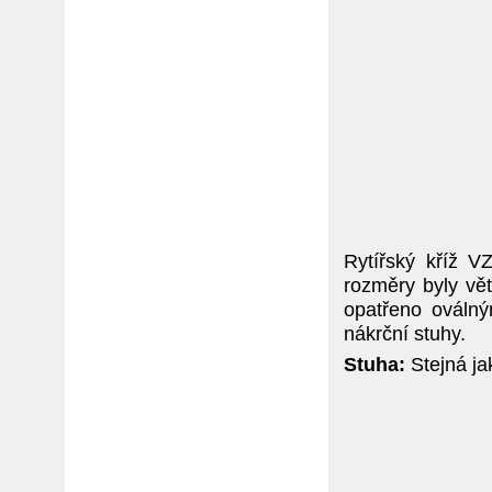
Rytířský kříž V
rozměry byly vě
opatřeno ováln
nákrční stuhy.
Stuha:
Stejná jak