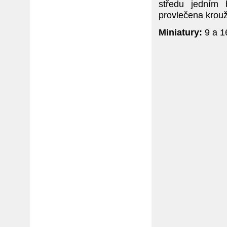
středu jedním
provlečena krou
Miniatury:
9 a 1