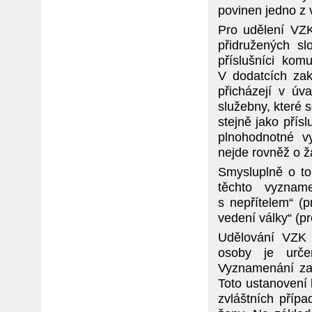
povinen jedno z 
Pro udělení VZK
přidružených sl
příslušníci kom
V dodatcích zak
přicházejí v úv
služebny, které 
stejně jako přís
plnohodnotné 
nejde rovněž o ž
Smysluplně o to
těchto vyznam
s nepřítelem“ (p
vedení války“ (p
Udělování VZK
osoby je urče
Vyznamenání za 
Toto ustanovení 
zvláštních pří