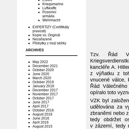
Civilní
Kriegsmarine
Luftwaffe
Pozemní
armáda
Wehrmacht
EXPERTIZY (Certifikáty
pravosti)
Kopie vs. Originál
Nezařazené
Přebytky z mojí sbírky
ARCHIVES
Tzv. Řád Vá
Kriegsverdienst
May 2022
December 2021
kancléře A. Hitl
October 2020
z výňatku z to
June 2020
March 2020
vnucené válce,
October 2019
Řád Válečného 
January 2018
December 2017
opíralo toto vyz
November 2017
October 2017
VZK byl založen
June 2017
udělována za vy
April 2017
October 2016
zbraněmi nebo za
August 2016
June 2016
tedy obdržet o
April 2016
v zázemí, tedy n
August 2015