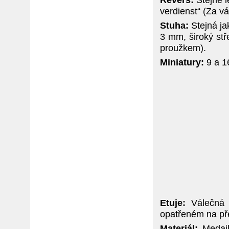
verdienst“ (Za vá
Stuha:
Stejná ja
3 mm, široký st
proužkem).
Miniatury:
9 a 1
Etuje:
Válečná 
opatřeném na př
Materiál:
Medail