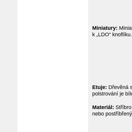
Miniatury:
Miniat
k „LDO“ knoflíku.
Etuje:
Dřevěná s
polstrování je b
Materiál:
Stříbro
nebo postříbřen