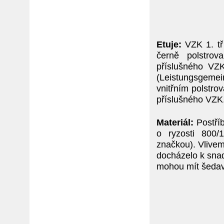
Etuje:
VZK 1. tř
černě polstro
příslušného VZ
(Leistungsgemei
vnitřním polstro
příslušného VZK
Materiál:
Postří
o ryzosti 800/
značkou). Vlivem
docházelo k snad
mohou mít šedavý