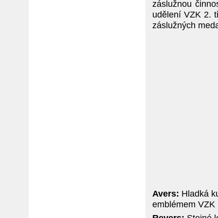
záslužnou činnos
udělení VZK 2. t
záslužných medai
Avers:
Hladká ku
emblémem VZK 
Revers:
Stejné l