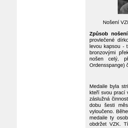
Nošení VZK
Způsob nošení
provlečené dír
levou kapsou - 
bronzovými přek
nošen celý, p
Ordensspange) či
Medaile byla str
kteří svou prac
záslužná činnost
dobu šesti měs
vyloučeno. Běhe
medaile ty osob
obdržet VZK. T