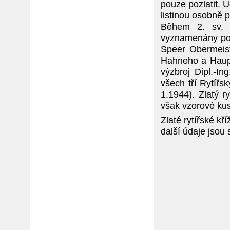
pouze pozlatit. 
listinou osobně
Během 2. sv. 
vyznamenány pou
Speer Obermeist
Hahneho a Hauptd
výzbroj Dipl.-In
všech tří Rytířsk
1.1944). Zlatý r
však vzorové kus
Zlaté rytířské k
další údaje jsou