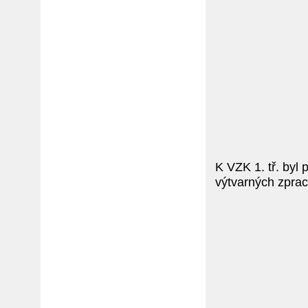
K VZK 1. tř. byl 
výtvarných zprac