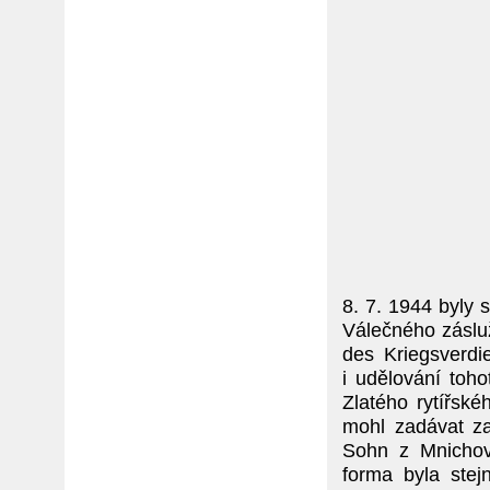
8. 7. 1944 byly 
Válečného záslu
des Kriegsverdi
i udělování toh
Zlatého rytířsk
mohl zadávat z
Sohn z Mnichov
forma byla stej