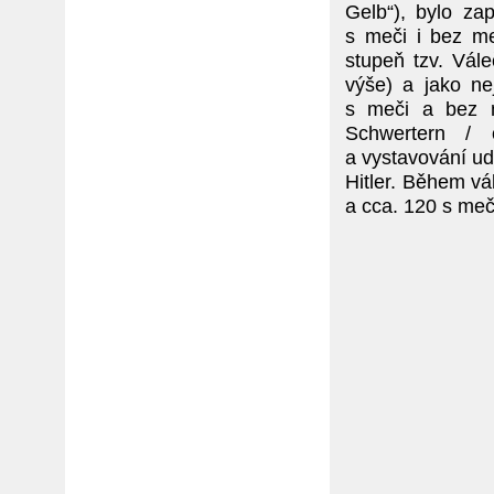
Gelb“), bylo zap
s meči i bez me
stupeň tzv. Vále
výše) a jako ne
s meči a bez m
Schwertern / 
a vystavování udí
Hitler. Během vá
a cca. 120 s meč