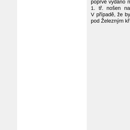
poprvé vydáno n
1. tř. nošen na
V případě, že b
pod Železným kř